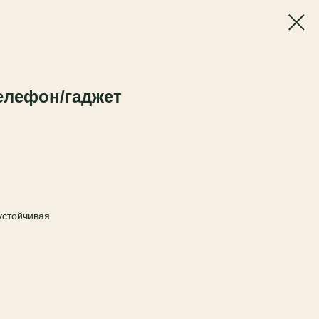
елефон/гаджет
устойчивая