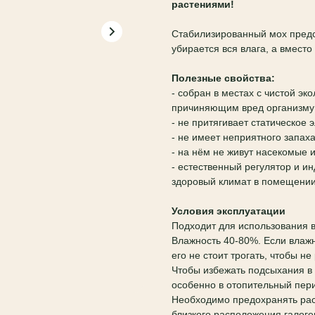
растениями!
Стабилизированный мох предс
убирается вся влага, а вмест
Полезные свойства:
- собран в местах с чистой эк
причиняющим вред организму
- не притягивает статическое 
- не имеет неприятного запах
- на нём не живут насекомые 
- естественный регулятор и и
здоровый климат в помещении
Условия эксплуатации
Подходит для использования 
Влажность 40-80%. Если влажн
его не стоит трогать, чтобы н
Чтобы избежать подсыхания в
особенно в отопительный пер
Необходимо предохранять рас
близкого расположения галоге