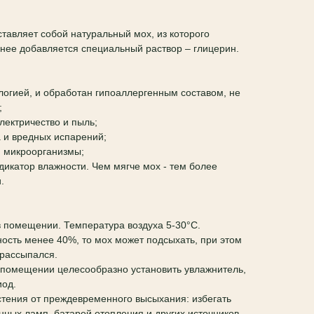
тавляет собой натуральный мох, из которого
о нее добавляется специальный раствор – глицерин.
ологией, и обработан гипоаллергенным составом, не
;
электричество и пыль;
а и вредных испарений;
и микроорганизмы;
ндикатор влажности. Чем мягче мох - тем более
.
в помещении. Температура воздуха 5-30°C.
ость менее 40%, то мох может подсыхать, при этом
е рассыпался.
 помещении целесообразно установить увлажнитель,
иод.
тения от преждевременного высыхания: избегать
нных ламп, батарей отопления и других источников