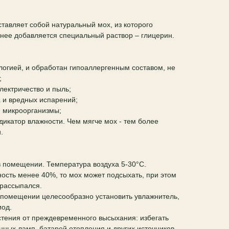
тавляет собой натуральный мох, из которого
о нее добавляется специальный раствор – глицерин.
ологией, и обработан гипоаллергенным составом, не
;
электричество и пыль;
а и вредных испарений;
и микроорганизмы;
ндикатор влажности. Чем мягче мох - тем более
.
в помещении. Температура воздуха 5-30°C.
ость менее 40%, то мох может подсыхать, при этом
е рассыпался.
 помещении целесообразно установить увлажнитель,
иод.
тения от преждевременного высыхания: избегать
нных ламп, батарей отопления и других источников