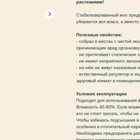
растениями!
Стабилизированный мох предс
убирается вся влага, а вмест
Полезные свойства:
- собран в местах с чистой эк
причиняющим вред организму
- не притягивает статическое 
- не имеет неприятного запах
- на нём не живут насекомые 
- естественный регулятор и и
здоровый климат в помещении
Условия эксплуатации
Подходит для использования 
Влажность 40-80%. Если влажн
его не стоит трогать, чтобы н
Чтобы избежать подсыхания в
особенно в отопительный пер
Необходимо предохранять рас
близкого расположения галоге