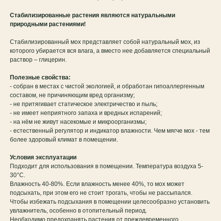
Стабилизированные растения являются натуральными
природными растениями!
Стабилизированный мох представляет собой натуральный мох, из
которого убирается вся влага, а вместо нее добавляется специальный
раствор – глицерин.
Полезные свойства:
- собран в местах с чистой экологией, и обработан гипоаллергенным
составом, не причиняющим вред организму;
- не притягивает статическое электричество и пыль;
- не имеет неприятного запаха и вредных испарений;
- на нём не живут насекомые и микроорганизмы;
- естественный регулятор и индикатор влажности. Чем мягче мох - тем
более здоровый климат в помещении.
Условия эксплуатации
Подходит для использования в помещении. Температура воздуха 5-
30°C.
Влажность 40-80%. Если влажность менее 40%, то мох может
подсыхать, при этом его не стоит трогать, чтобы не рассыпался.
Чтобы избежать подсыхания в помещении целесообразно установить
увлажнитель, особенно в отопительный период.
Необходимо предохранять растения от преждевременного