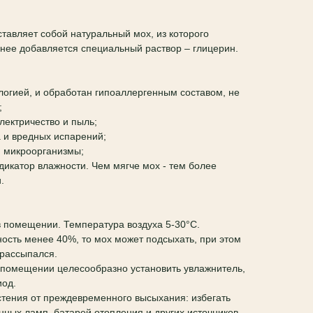
тавляет собой натуральный мох, из которого
о нее добавляется специальный раствор – глицерин.
ологией, и обработан гипоаллергенным составом, не
;
электричество и пыль;
а и вредных испарений;
и микроорганизмы;
ндикатор влажности. Чем мягче мох - тем более
.
в помещении. Температура воздуха 5-30°C.
ость менее 40%, то мох может подсыхать, при этом
е рассыпался.
 помещении целесообразно установить увлажнитель,
иод.
тения от преждевременного высыхания: избегать
нных ламп, батарей отопления и других источников