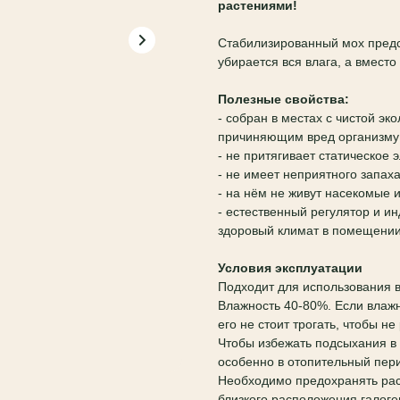
растениями!
Стабилизированный мох предс
убирается вся влага, а вмест
Полезные свойства:
- собран в местах с чистой эк
причиняющим вред организму
- не притягивает статическое 
- не имеет неприятного запах
- на нём не живут насекомые 
- естественный регулятор и и
здоровый климат в помещении
Условия эксплуатации
Подходит для использования 
Влажность 40-80%. Если влажн
его не стоит трогать, чтобы н
Чтобы избежать подсыхания в
особенно в отопительный пер
Необходимо предохранять рас
близкого расположения галоге