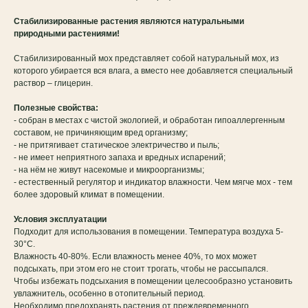
Стабилизированные растения являются натуральными
природными растениями!
Стабилизированный мох представляет собой натуральный мох, из
которого убирается вся влага, а вместо нее добавляется специальный
раствор – глицерин.
Полезные свойства:
- собран в местах с чистой экологией, и обработан гипоаллергенным
составом, не причиняющим вред организму;
- не притягивает статическое электричество и пыль;
- не имеет неприятного запаха и вредных испарений;
- на нём не живут насекомые и микроорганизмы;
- естественный регулятор и индикатор влажности. Чем мягче мох - тем
более здоровый климат в помещении.
Условия эксплуатации
Подходит для использования в помещении. Температура воздуха 5-
30°C.
Влажность 40-80%. Если влажность менее 40%, то мох может
подсыхать, при этом его не стоит трогать, чтобы не рассыпался.
Чтобы избежать подсыхания в помещении целесообразно установить
увлажнитель, особенно в отопительный период.
Необходимо предохранять растения от преждевременного