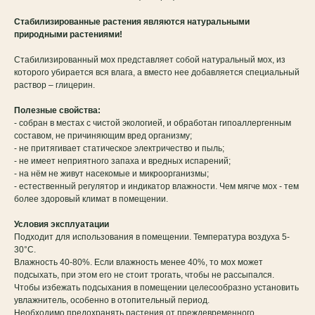
Стабилизированные растения являются натуральными
природными растениями!
Стабилизированный мох представляет собой натуральный мох, из
которого убирается вся влага, а вместо нее добавляется специальный
раствор – глицерин.
Полезные свойства:
- собран в местах с чистой экологией, и обработан гипоаллергенным
составом, не причиняющим вред организму;
- не притягивает статическое электричество и пыль;
- не имеет неприятного запаха и вредных испарений;
- на нём не живут насекомые и микроорганизмы;
- естественный регулятор и индикатор влажности. Чем мягче мох - тем
более здоровый климат в помещении.
Условия эксплуатации
Подходит для использования в помещении. Температура воздуха 5-
30°C.
Влажность 40-80%. Если влажность менее 40%, то мох может
подсыхать, при этом его не стоит трогать, чтобы не рассыпался.
Чтобы избежать подсыхания в помещении целесообразно установить
увлажнитель, особенно в отопительный период.
Необходимо предохранять растения от преждевременного