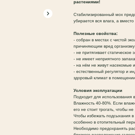
растениями!
Стабилизированный мох предс
убирается вся влага, а вмест
Полезные свойства:
- собран в местах с чистой эк
причиняющим вред организму
- не притягивает статическое 
- не имеет неприятного запах
- на нём не живут насекомые 
- естественный регулятор и и
здоровый климат в помещении
Условия эксплуатации
Подходит для использования 
Влажность 40-80%. Если влажн
его не стоит трогать, чтобы н
Чтобы избежать подсыхания в
особенно в отопительный пер
Необходимо предохранять рас
близкого расположения галоге