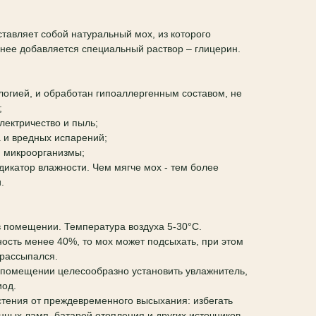
тавляет собой натуральный мох, из которого
о нее добавляется специальный раствор – глицерин.
ологией, и обработан гипоаллергенным составом, не
;
электричество и пыль;
а и вредных испарений;
и микроорганизмы;
ндикатор влажности. Чем мягче мох - тем более
.
в помещении. Температура воздуха 5-30°C.
ость менее 40%, то мох может подсыхать, при этом
е рассыпался.
 помещении целесообразно установить увлажнитель,
иод.
тения от преждевременного высыхания: избегать
нных ламп, батарей отопления и других источников