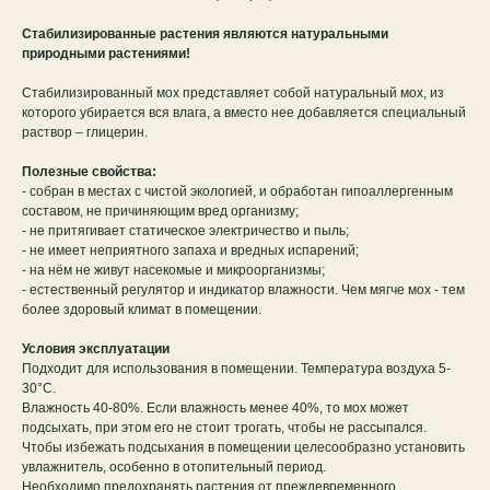
Стабилизированные растения являются натуральными
природными растениями!
Стабилизированный мох представляет собой натуральный мох, из
которого убирается вся влага, а вместо нее добавляется специальный
раствор – глицерин.
Полезные свойства:
- собран в местах с чистой экологией, и обработан гипоаллергенным
составом, не причиняющим вред организму;
- не притягивает статическое электричество и пыль;
- не имеет неприятного запаха и вредных испарений;
- на нём не живут насекомые и микроорганизмы;
- естественный регулятор и индикатор влажности. Чем мягче мох - тем
более здоровый климат в помещении.
Условия эксплуатации
Подходит для использования в помещении. Температура воздуха 5-
30°C.
Влажность 40-80%. Если влажность менее 40%, то мох может
подсыхать, при этом его не стоит трогать, чтобы не рассыпался.
Чтобы избежать подсыхания в помещении целесообразно установить
увлажнитель, особенно в отопительный период.
Необходимо предохранять растения от преждевременного