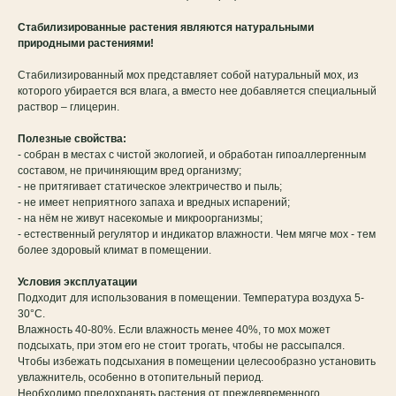
Стабилизированные растения являются натуральными
природными растениями!
Стабилизированный мох представляет собой натуральный мох, из
которого убирается вся влага, а вместо нее добавляется специальный
раствор – глицерин.
Полезные свойства:
- собран в местах с чистой экологией, и обработан гипоаллергенным
составом, не причиняющим вред организму;
- не притягивает статическое электричество и пыль;
- не имеет неприятного запаха и вредных испарений;
- на нём не живут насекомые и микроорганизмы;
- естественный регулятор и индикатор влажности. Чем мягче мох - тем
более здоровый климат в помещении.
Условия эксплуатации
Подходит для использования в помещении. Температура воздуха 5-
30°C.
Влажность 40-80%. Если влажность менее 40%, то мох может
подсыхать, при этом его не стоит трогать, чтобы не рассыпался.
Чтобы избежать подсыхания в помещении целесообразно установить
увлажнитель, особенно в отопительный период.
Необходимо предохранять растения от преждевременного