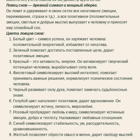
Ловец снов
— древний символ и мощный оберег.
Oн ловит и удерживает в своих сетях все негативное (эмоции,
переживания, страхи и тд.) , а все позитивное (положительные
эмоции, светлые и добрые мысли) выпускает к человеку и приносит
ему спокойный сон.
Цвета ловцов снов:
Белый цвет – символ успеха, он заряжает человека
положительной энергетикой, избавляет от негатива.
Зеленый помогает достигать поставленные цели, дарит
позитивные эмоции.
Красный – это активность, энергия. Он активизирует творческий
потенциал человека, вырабатывает силу воли.
Фиолетовый символизирует высокий интеллект, помогает
принимать важные решения, нормализует психическое состояние
человека.
Черный развивает силу духа, помогает замечать судьбоносные
знаки.
Голубой цвет наполняет позитивом, дарит вдохновение. Он
символизирует истину, легкость, миролюбие.
Розовый пробуждает любовь к миру, символизирует истинные
эмоции, добро и теплоту. Налаживает любовные отношения.
Синий символизирует стабильность, ум, рассудительность,
уравновешенность.
Желтый позволяет обрести смысл в жизни, дарит свободу мыслей.