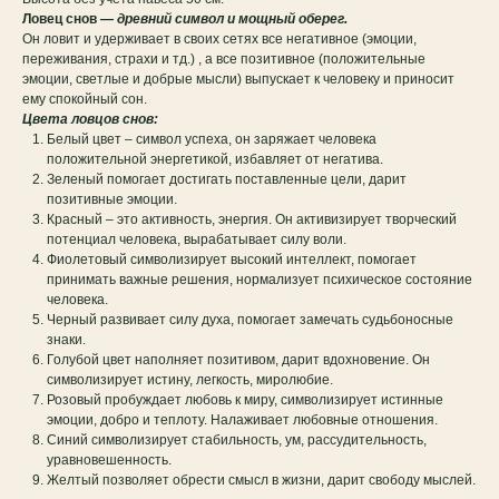
Ловец снов
— древний символ и мощный оберег.
Oн ловит и удерживает в своих сетях все негативное (эмоции,
переживания, страхи и тд.) , а все позитивное (положительные
эмоции, светлые и добрые мысли) выпускает к человеку и приносит
ему спокойный сон.
Цвета ловцов снов:
Белый цвет – символ успеха, он заряжает человека
положительной энергетикой, избавляет от негатива.
Зеленый помогает достигать поставленные цели, дарит
позитивные эмоции.
Красный – это активность, энергия. Он активизирует творческий
потенциал человека, вырабатывает силу воли.
Фиолетовый символизирует высокий интеллект, помогает
принимать важные решения, нормализует психическое состояние
человека.
Черный развивает силу духа, помогает замечать судьбоносные
знаки.
Голубой цвет наполняет позитивом, дарит вдохновение. Он
символизирует истину, легкость, миролюбие.
Розовый пробуждает любовь к миру, символизирует истинные
эмоции, добро и теплоту. Налаживает любовные отношения.
Синий символизирует стабильность, ум, рассудительность,
уравновешенность.
Желтый позволяет обрести смысл в жизни, дарит свободу мыслей.