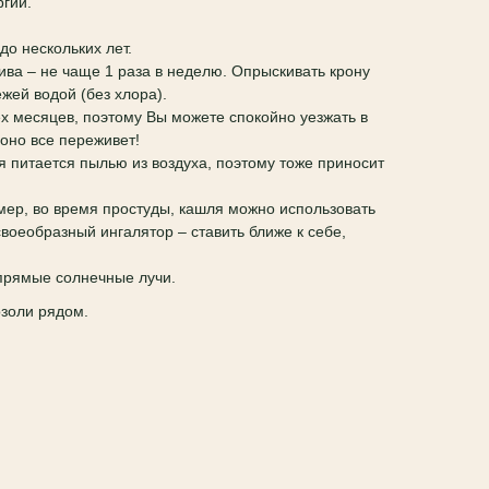
ргии.
до нескольких лет.
ва – не чаще 1 раза в неделю. Опрыскивать крону
ей водой (без хлора).
ех месяцев, поэтому Вы можете спокойно уезжать в
 оно все переживет!
я питается пылью из воздуха, поэтому тоже приносит
ер, во время простуды, кашля можно использовать
своеобразный ингалятор – ставить ближе к себе,
прямые солнечные лучи.
озоли рядом.